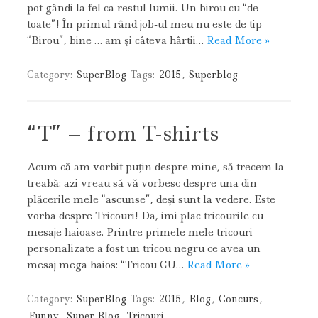
pot gândi la fel ca restul lumii. Un birou cu “de
toate”! În primul rând job-ul meu nu este de tip
“Birou”, bine … am şi câteva hârtii…
Read More »
Category:
SuperBlog
Tags:
2015
,
Superblog
“T” – from T-shirts
Acum că am vorbit puţin despre mine, să trecem la
treabă: azi vreau să vă vorbesc despre una din
plăcerile mele “ascunse”, deşi sunt la vedere. Este
vorba despre Tricouri! Da, imi plac tricourile cu
mesaje haioase. Printre primele mele tricouri
personalizate a fost un tricou negru ce avea un
mesaj mega haios: “Tricou CU…
Read More »
Category:
SuperBlog
Tags:
2015
,
Blog
,
Concurs
,
Funny
,
Super Blog
,
Tricouri