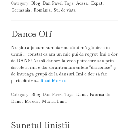
Category:
Blog
Dan Pavel
Tags:
Acasa
,
Expat
,
Germania
,
România
,
Stil de viata
Dance Off
Nu ştiu alţii cum sunt dar eu când mă gândesc în
urmă … constat ca am un mic pui de regret. Îmi e dor
de DANS! Nu să dansez la vreo petrecere sau prin
discoteci, îmi e dor de antrenamentele “draconice” şi
de întreaga grupă de la dansuri. Îmi e dor să fac
parte dintr-o…
Read More »
Category:
Blog
Dan Pavel
Tags:
Dans
,
Fabrica de
Dans
,
Muzica
,
Muzica buna
Sunetul liniştii