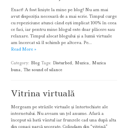
Exact! A fost linişte la mine pe blog! Nu am mai
avut dispoziţia necesară de a mai scrie. Timpul curge
cu repeziciune atunci când eşti implicat 100% în ceea
ce faci, iar pentru mine blogul este doar plăcere sau
relaxare. Timpul alocat blogului şi a lumii virtuale
am încercat să îl schimb pe altceva. Pe…
Read More »
Category:
Blog
Tags:
Disturbed
,
Muzica
,
Muzica
buna
,
The sound of silance
Vitrina virtuală
Mergeam pe străzile virtuale şi întortochiate ale
internetului. Nu aveam un ţel anume. Afară a
început să bată vântul iar frunzele cad una după alta
din copaci parcă secerate. Colindam din “vitrină”