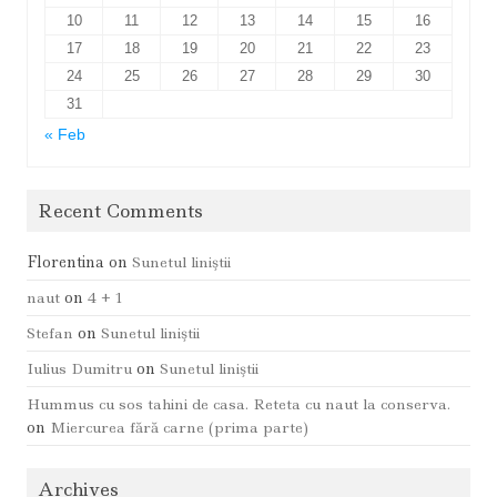
10
11
12
13
14
15
16
17
18
19
20
21
22
23
24
25
26
27
28
29
30
31
« Feb
Recent Comments
Florentina
on
Sunetul liniştii
naut
on
4 + 1
Stefan
on
Sunetul liniştii
Iulius Dumitru
on
Sunetul liniştii
Hummus cu sos tahini de casa. Reteta cu naut la conserva.
on
Miercurea fără carne (prima parte)
Archives