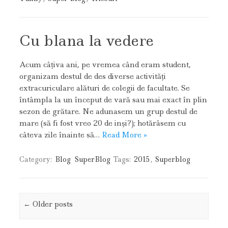
Cu blana la vedere
Acum câţiva ani, pe vremea când eram student,
organizam destul de des diverse activităţi
extracuriculare alături de colegii de facultate. Se
întâmpla la un început de vară sau mai exact în plin
sezon de grătare. Ne adunasem un grup destul de
mare (să fi fost vreo 20 de inşi?); hotărâsem cu
câteva zile înainte să…
Read More »
Category:
Blog
SuperBlog
Tags:
2015
,
Superblog
Post navigation
←
Older posts