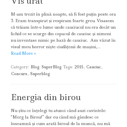
Vis urât
M-am trezit în plină noapte, să fi fost puţin peste ora
3. Eram transpirat şi respiram foarte greu. Visasem
că trăiam într-o lume unde cauciucul nu era decât un
lichid ce se scurge din copacul de cauciuc şi nimeni
nu inventase nimic pe bază de cauciuc. Am văzut în
visul meu horror nişte ciudăţenii de maşini,…
Read More »
Category:
Blog
SuperBlog
Tags:
2015
,
Cauciuc
,
Concurs
,
Superblog
Energia din birou
Nu ştiu ce înţelegi tu atunci când auzi cuvintele:
“Merg la Birou!” dar eu când mă gândesc ce
înseamnă şi cum arată biroul de la muncă, nu mă