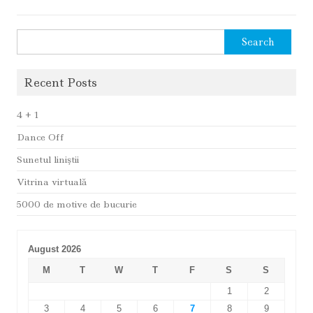
Search
for:
Recent Posts
4 + 1
Dance Off
Sunetul liniştii
Vitrina virtuală
5000 de motive de bucurie
August 2026
M
T
W
T
F
S
S
1
2
3
4
5
6
7
8
9