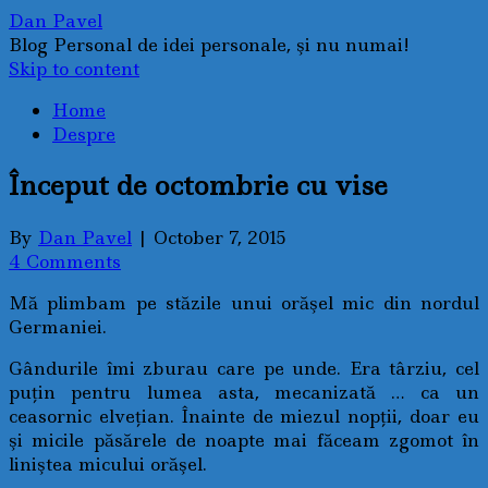
Dan Pavel
Blog Personal de idei personale, şi nu numai!
Skip to content
Home
Despre
Început de octombrie cu vise
By
Dan Pavel
|
October 7, 2015
4 Comments
Mă plimbam pe stăzile unui orăşel mic din nordul
Germaniei.
Gândurile îmi zburau care pe unde. Era târziu, cel
puţin pentru lumea asta, mecanizată … ca un
ceasornic elveţian. Înainte de miezul nopţii, doar eu
şi micile păsărele de noapte mai făceam zgomot în
liniştea micului orăşel.