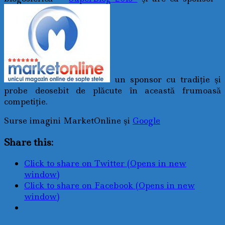
un sponsor cu tradiţie şi
probe deosebit de plăcute în această frumoasă
competiţie.
Surse imagini MarketOnline şi
Google
Share this:
Click to share on Twitter (Opens in new
window)
Click to share on Facebook (Opens in new
window)