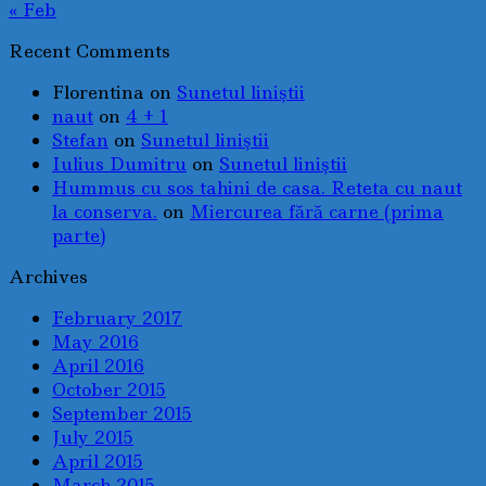
« Feb
Recent Comments
Florentina
on
Sunetul liniştii
naut
on
4 + 1
Stefan
on
Sunetul liniştii
Iulius Dumitru
on
Sunetul liniştii
Hummus cu sos tahini de casa. Reteta cu naut
la conserva.
on
Miercurea fără carne (prima
parte)
Archives
February 2017
May 2016
April 2016
October 2015
September 2015
July 2015
April 2015
March 2015