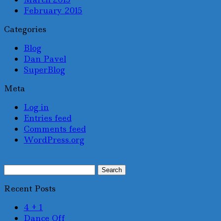
February 2015
Categories
Blog
Dan Pavel
SuperBlog
Meta
Log in
Entries feed
Comments feed
WordPress.org
Search
for:
Recent Posts
4 + 1
Dance Off