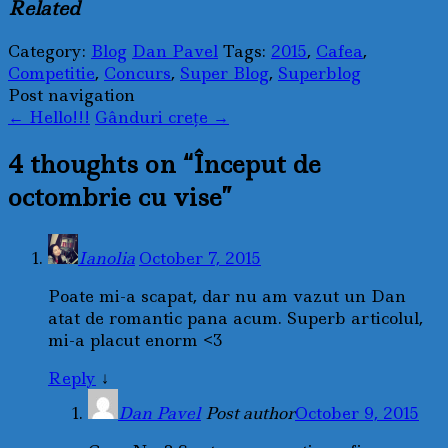
Related
Category:
Blog
Dan Pavel
Tags:
2015
,
Cafea
,
Competitie
,
Concurs
,
Super Blog
,
Superblog
Post navigation
←
Hello!!!
Gânduri creţe
→
4 thoughts on “
Început de
octombrie cu vise
”
Ianolia
October 7, 2015
Poate mi-a scapat, dar nu am vazut un Dan
atat de romantic pana acum. Superb articolul,
mi-a placut enorm <3
Reply
↓
Dan Pavel
Post author
October 9, 2015