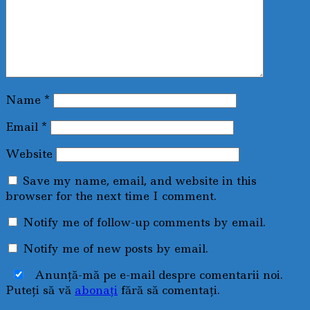
Name
*
Email
*
Website
Save my name, email, and website in this
browser for the next time I comment.
Notify me of follow-up comments by email.
Notify me of new posts by email.
Anunţă-mă pe e-mail despre comentarii noi.
Puteţi să vă
abonaţi
fără să comentaţi.