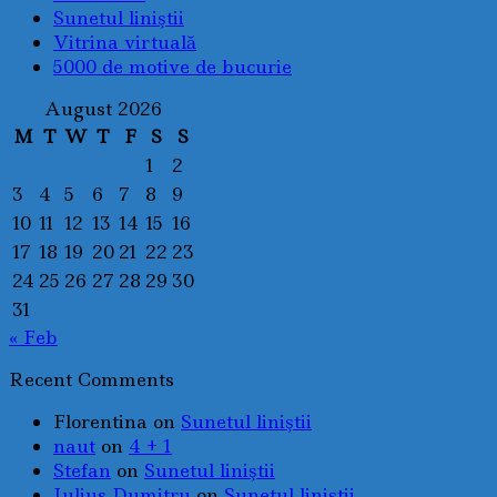
Sunetul liniştii
Vitrina virtuală
5000 de motive de bucurie
August 2026
M
T
W
T
F
S
S
1
2
3
4
5
6
7
8
9
10
11
12
13
14
15
16
17
18
19
20
21
22
23
24
25
26
27
28
29
30
31
« Feb
Recent Comments
Florentina
on
Sunetul liniştii
naut
on
4 + 1
Stefan
on
Sunetul liniştii
Iulius Dumitru
on
Sunetul liniştii