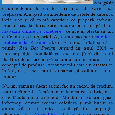
Am găsit
o sumedenie de oferte care mai de care mai
preţioase. Am găsit o sumedenie de reţete de cafea la
ibric, dar şi că există cafetiere ce prepară cafeaua
precum cea la ibirc. Spre bucuria mea am găsit un
magazin online de cafetiere
, ce are în oferta sa un
astfel de aparat special. Aşa am descoperit
cafetiera
profesională Arzum
Okka. Am mai aflat şi că a
primit
Red Dot Design Award
în anul 2014 –
o competiţie mondială cu vechime (încă din anul
1954) unde se premiază cele mai bune produse sau
concepţii de produse. Acest premiu este un atestat ce
întăreşte şi mai mult valoarea şi calitatea unui
produs.
Nu îmi rămâne decât să îmi fac un cadou de crăciun,
pentru că merit să mă bucur de o cafea la ibric, deşi
este făcută de o cafetieră. Mă bucur că am găsit
informaţii despre această cafetieră şi mă bucur să
anunţ că acest articol participă în competiţia
blogosferică
SuperBlog 2015
şi are ca sponsor