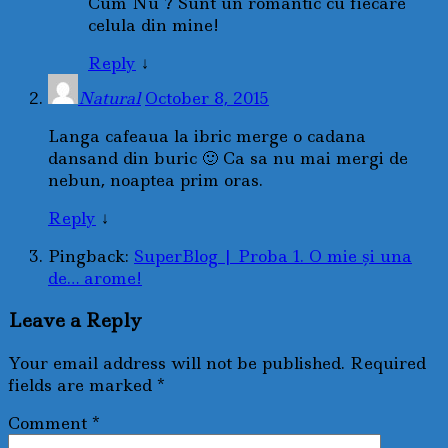
Cum Nu ? Sunt un romantic cu fiecare
celula din mine!
Reply
↓
Natural
October 8, 2015
Langa cafeaua la ibric merge o cadana
dansand din buric 🙂 Ca sa nu mai mergi de
nebun, noaptea prim oras.
Reply
↓
Pingback:
SuperBlog | Proba 1. O mie și una
de… arome!
Leave a Reply
Your email address will not be published.
Required
fields are marked
*
Comment
*