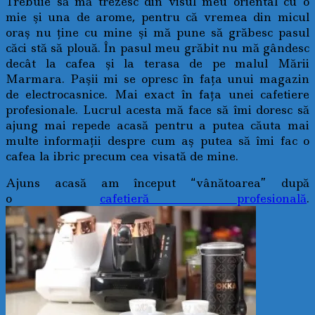
Trebuie să mă trezesc din visul meu oriental cu o
mie şi una de arome, pentru că vremea din micul
oraş nu ţine cu mine şi mă pune să grăbesc pasul
căci stă să plouă. În pasul meu grăbit nu mă gândesc
decât la cafea şi la terasa de pe malul Mării
Marmara. Paşii mi se opresc în faţa unui magazin
de electrocasnice. Mai exact în faţa unei cafetiere
profesionale. Lucrul acesta mă face să îmi doresc să
ajung mai repede acasă pentru a putea căuta mai
multe informaţii despre cum aş putea să îmi fac o
cafea la ibric precum cea visată de mine.
Ajuns acasă am început “vânătoarea” după
o
cafetieră profesională
.