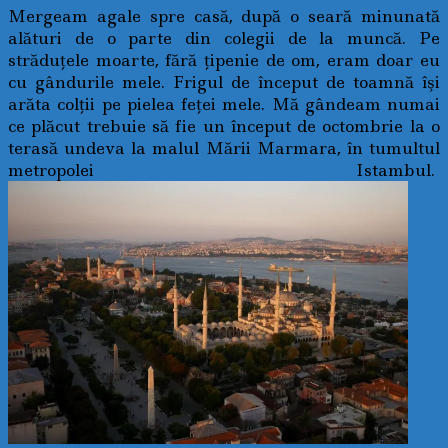
Mergeam agale spre casă, după o seară minunată
alături de o parte din colegii de la muncă. Pe
străduţele moarte, fără ţipenie de om, eram doar eu
cu gândurile mele. Frigul de început de toamnă îşi
arăta colţii pe pielea feţei mele. Mă gândeam numai
ce plăcut trebuie să fie un început de octombrie la o
terasă undeva la malul Mării Marmara, în tumultul
metropolei Istambul.