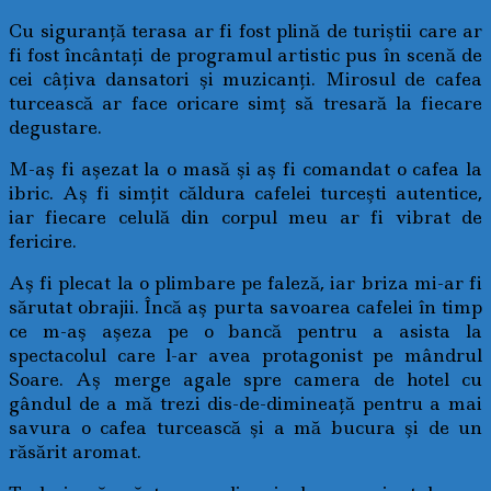
Cu siguranţă terasa ar fi fost plină de turiştii care ar
fi fost încântaţi de programul artistic pus în scenă de
cei câţiva dansatori şi muzicanţi. Mirosul de cafea
turcească ar face oricare simţ să tresară la fiecare
degustare.
M-aş fi aşezat la o masă şi aş fi comandat o cafea la
ibric. Aş fi simţit căldura cafelei turceşti autentice,
iar fiecare celulă din corpul meu ar fi vibrat de
fericire.
Aş fi plecat la o plimbare pe faleză, iar briza mi-ar fi
sărutat obrajii. Încă aş purta savoarea cafelei în timp
ce m-aş aşeza pe o bancă pentru a asista la
spectacolul care l-ar avea protagonist pe mândrul
Soare. Aş merge agale spre camera de hotel cu
gândul de a mă trezi dis-de-dimineaţă pentru a mai
savura o cafea turcească şi a mă bucura şi de un
răsărit aromat.