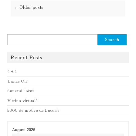
Post navigation
←
Older posts
Search
for:
Recent Posts
4 + 1
Dance Off
Sunetul liniştii
Vitrina virtuală
5000 de motive de bucurie
August 2026