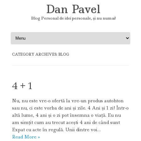
Dan Pavel
Blog Personal de idei personale, şi nu numai!
Skip to content
CATEGORY ARCHIVES:
BLOG
4 + 1
Nu, nu este vre-o ofertă la vre-un produs autohton
sau nu, ci este vorba de ani şi zile. 4 Ani şi 1 zi! Într-o
altă lume, 4 ani şi o zi pot însemna o viaţă. Eu nu
am simţit cum au trecut aceşti 4 ani de când sunt
Expat cu acte în regulă. Unii dintre voi…
Read More »