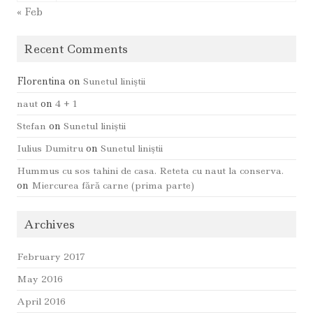
« Feb
Recent Comments
Florentina
on
Sunetul liniştii
naut
on
4 + 1
Stefan
on
Sunetul liniştii
Iulius Dumitru
on
Sunetul liniştii
Hummus cu sos tahini de casa. Reteta cu naut la conserva.
on
Miercurea fără carne (prima parte)
Archives
February 2017
May 2016
April 2016