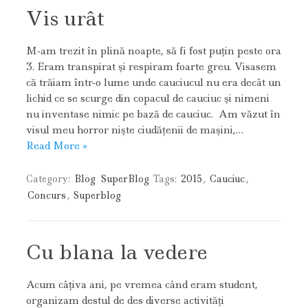
Vis urât
M-am trezit în plină noapte, să fi fost puţin peste ora
3. Eram transpirat şi respiram foarte greu. Visasem
că trăiam într-o lume unde cauciucul nu era decât un
lichid ce se scurge din copacul de cauciuc şi nimeni
nu inventase nimic pe bază de cauciuc. Am văzut în
visul meu horror nişte ciudăţenii de maşini,…
Read More »
Category:
Blog
SuperBlog
Tags:
2015
,
Cauciuc
,
Concurs
,
Superblog
Cu blana la vedere
Acum câţiva ani, pe vremea când eram student,
organizam destul de des diverse activităţi