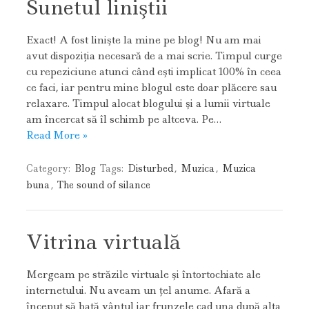
Sunetul liniştii
Exact! A fost linişte la mine pe blog! Nu am mai
avut dispoziţia necesară de a mai scrie. Timpul curge
cu repeziciune atunci când eşti implicat 100% în ceea
ce faci, iar pentru mine blogul este doar plăcere sau
relaxare. Timpul alocat blogului şi a lumii virtuale
am încercat să îl schimb pe altceva. Pe…
Read More »
Category:
Blog
Tags:
Disturbed
,
Muzica
,
Muzica
buna
,
The sound of silance
Vitrina virtuală
Mergeam pe străzile virtuale şi întortochiate ale
internetului. Nu aveam un ţel anume. Afară a
început să bată vântul iar frunzele cad una după alta