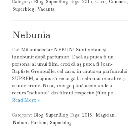
Category:
Blog
SuperBlog
Tags:
2015
,
Card
,
Concurs
,
Superblog
,
Vacanta
Nebunia
Da! Mă autodeclar NEBUN! Sunt nebun şi
înnebunit după parfumuri. Dacă aş putea fi un
personaj al unui film, cred că aş putea fi Jean-
Baptiste Grenouille, cel care, în căutarea parfumului
SUPREM, a ajuns să recurgă la cele mai macabre şi
crunte crime. Nu aş merge până acolo unde a
recurs “nebunul” din filmul respectiv (film pe…
Read More »
Category:
Blog
SuperBlog
Tags:
2015
,
Magician
,
Nebun
,
Parfum
,
Superblog