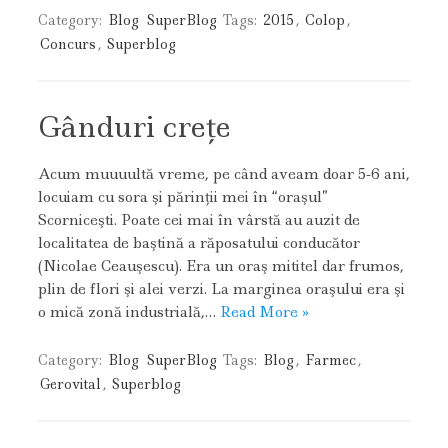
Category:
Blog
SuperBlog
Tags:
2015
,
Colop
,
Concurs
,
Superblog
Gânduri creţe
Acum muuuultă vreme, pe când aveam doar 5-6 ani,
locuiam cu sora şi părinţii mei în “oraşul”
Scorniceşti. Poate cei mai în vârstă au auzit de
localitatea de baştină a răposatului conducător
(Nicolae Ceauşescu). Era un oraş mititel dar frumos,
plin de flori şi alei verzi. La marginea oraşului era şi
o mică zonă industrială,…
Read More »
Category:
Blog
SuperBlog
Tags:
Blog
,
Farmec
,
Gerovital
,
Superblog