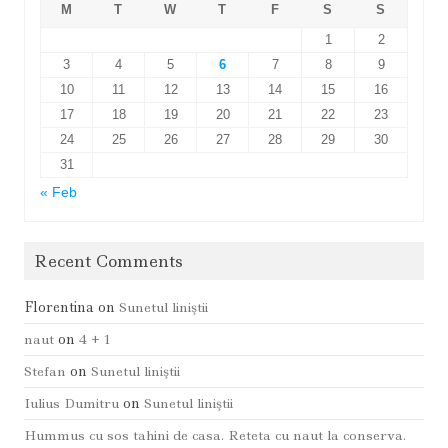
M
T
W
T
F
S
S
1
2
3
4
5
6
7
8
9
10
11
12
13
14
15
16
17
18
19
20
21
22
23
24
25
26
27
28
29
30
31
« Feb
Recent Comments
Florentina
on
Sunetul liniştii
naut
on
4 + 1
Stefan
on
Sunetul liniştii
Iulius Dumitru
on
Sunetul liniştii
Hummus cu sos tahini de casa. Reteta cu naut la conserva.