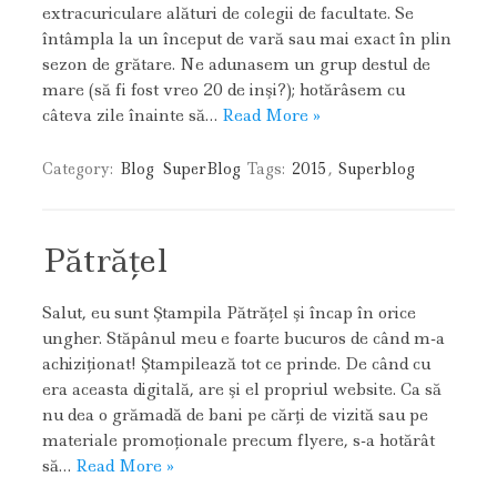
extracuriculare alături de colegii de facultate. Se
întâmpla la un început de vară sau mai exact în plin
sezon de grătare. Ne adunasem un grup destul de
mare (să fi fost vreo 20 de inşi?); hotărâsem cu
câteva zile înainte să…
Read More »
Category:
Blog
SuperBlog
Tags:
2015
,
Superblog
Pătrăţel
Salut, eu sunt Ştampila Pătrăţel şi încap în orice
ungher. Stăpânul meu e foarte bucuros de când m-a
achiziţionat! Ştampilează tot ce prinde. De când cu
era aceasta digitală, are şi el propriul website. Ca să
nu dea o grămadă de bani pe cărţi de vizită sau pe
materiale promoţionale precum flyere, s-a hotărât
să…
Read More »