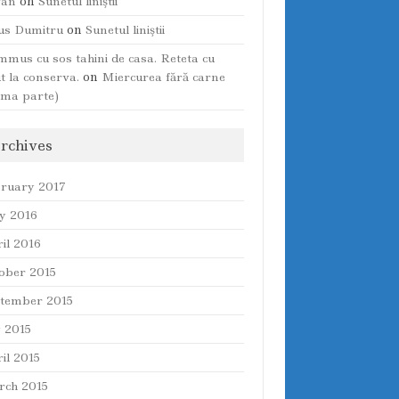
fan
on
Sunetul liniştii
ius Dumitru
on
Sunetul liniştii
mus cu sos tahini de casa. Reteta cu
t la conserva.
on
Miercurea fără carne
ima parte)
rchives
ruary 2017
y 2016
il 2016
ober 2015
tember 2015
y 2015
il 2015
ch 2015