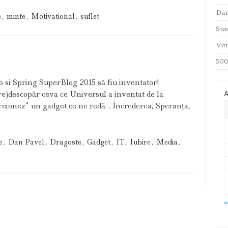
Dan
e
,
minte
,
Motivational
,
suflet
Sune
Vit
500
Dot.ro si Spring SuperBlog 2015 să fiu inventator!
descopăr ceva ce Universul a inventat de la
A
“creionez” un gadget ce ne redă… Încrederea, Speranţa,
e
,
Dan Pavel
,
Dragoste
,
Gadget
,
IT
,
Iubire
,
Media
,
«