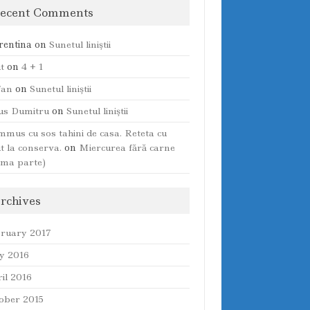
ecent Comments
rentina
on
Sunetul liniştii
t
on
4 + 1
fan
on
Sunetul liniştii
ius Dumitru
on
Sunetul liniştii
mus cu sos tahini de casa. Reteta cu
t la conserva.
on
Miercurea fără carne
ima parte)
rchives
ruary 2017
y 2016
il 2016
ober 2015