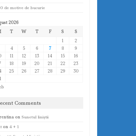
0 de motive de bucurie
ust 2026
M
T
W
T
F
S
S
1
2
3
4
5
6
7
8
9
0
11
12
13
14
15
16
7
18
19
20
21
22
23
4
25
26
27
28
29
30
1
eb
ecent Comments
rentina
on
Sunetul liniştii
t
on
4 + 1