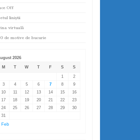
ce Off
tul liniştii
rina virtuală
0 de motive de bucurie
ugust 2026
M
T
W
T
F
S
S
1
2
3
4
5
6
7
8
9
10
11
12
13
14
15
16
17
18
19
20
21
22
23
24
25
26
27
28
29
30
31
 Feb