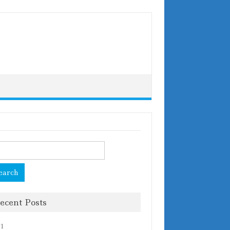
rch
ecent Posts
 1