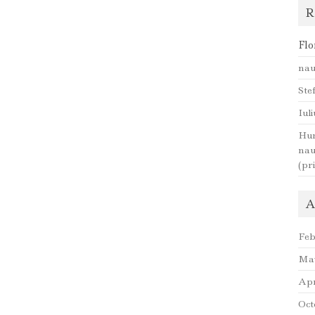
R
Flo
nau
Ste
Iul
Hum
nau
(pr
A
Feb
Ma
Apr
Oct