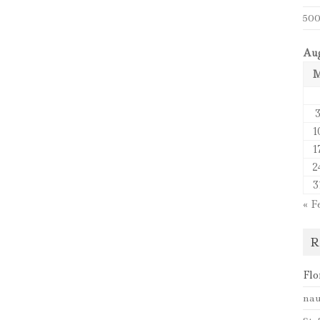
500
Aug
1
1
2
3
« F
R
Flo
nau