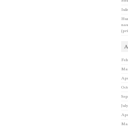
Ste
Iul
Hum
nau
(pr
A
Feb
Ma
Apr
Oct
Sep
Jul
Apr
Mar