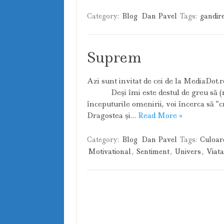
Category:
Blog
Dan Pavel
Tags:
gandir
Suprem
Azi sunt invitat de cei de la Media
Deşi îmi este destul de greu să (re)
începuturile omenirii, voi încerca să 
Dragostea şi…
Read More »
Category:
Blog
Dan Pavel
Tags:
Culoar
Motivational
,
Sentiment
,
Univers
,
Viata