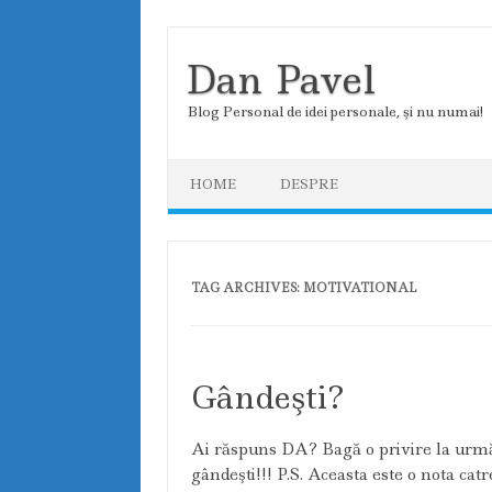
Dan Pavel
Blog Personal de idei personale, şi nu numai!
Skip to content
HOME
DESPRE
TAG ARCHIVES:
MOTIVATIONAL
Gândeşti?
Ai răspuns DA? Bagă o privire la următ
gândeşti!!! P.S. Aceasta este o nota ca