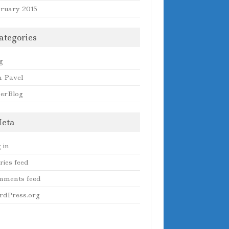
ruary 2015
ategories
g
 Pavel
erBlog
eta
 in
ries feed
mments feed
dPress.org