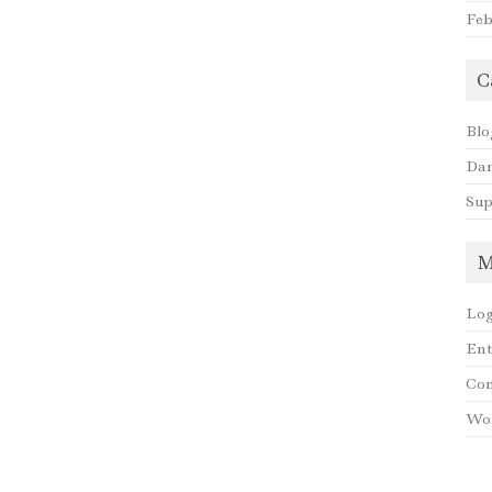
Feb
C
Blo
Dan
Sup
M
Log
Ent
Co
Wor