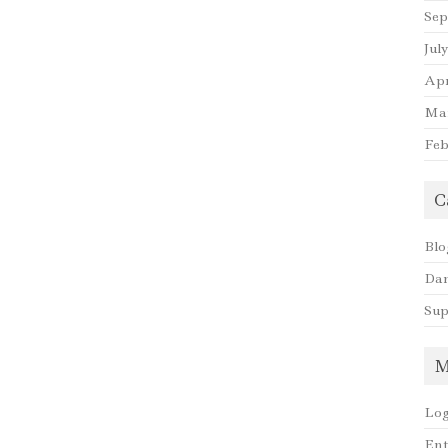
Sep
Jul
Apr
Mar
Feb
C
Blo
Dan
Sup
M
Log
Ent