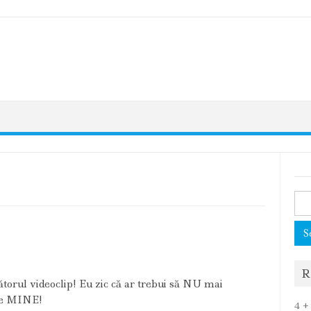
Sea
for:
R
orul videoclip! Eu zic că ar trebui să NU mai
tre MINE!
4 +