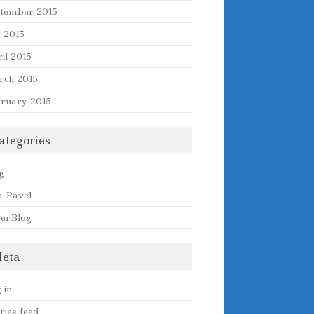
tember 2015
y 2015
il 2015
ch 2015
ruary 2015
ategories
g
 Pavel
erBlog
eta
 in
ries feed