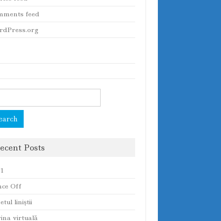
mments feed
dPress.org
rch
ecent Posts
 1
ce Off
tul liniştii
rina virtuală