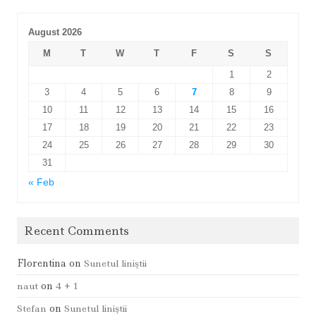
August 2026
M
T
W
T
F
S
S
1
2
3
4
5
6
7
8
9
10
11
12
13
14
15
16
17
18
19
20
21
22
23
24
25
26
27
28
29
30
31
« Feb
Recent Comments
Florentina
on
Sunetul liniştii
naut
on
4 + 1
Stefan
on
Sunetul liniştii