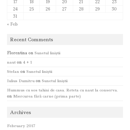
17
18
19
20
21
22
23
24
25
26
27
28
29
30
31
« Feb
Recent Comments
Florentina
on
Sunetul liniştii
naut
on
4 + 1
Stefan
on
Sunetul liniştii
Iulius Dumitru
on
Sunetul liniştii
Hummus cu sos tahini de casa. Reteta cu naut la conserva.
on
Miercurea fără carne (prima parte)
Archives
February 2017