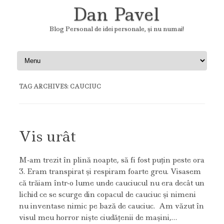
Dan Pavel
Blog Personal de idei personale, şi nu numai!
Skip to content
TAG ARCHIVES:
CAUCIUC
Vis urât
M-am trezit în plină noapte, să fi fost puţin peste ora
3. Eram transpirat şi respiram foarte greu. Visasem
că trăiam într-o lume unde cauciucul nu era decât un
lichid ce se scurge din copacul de cauciuc şi nimeni
nu inventase nimic pe bază de cauciuc. Am văzut în
visul meu horror nişte ciudăţenii de maşini,…