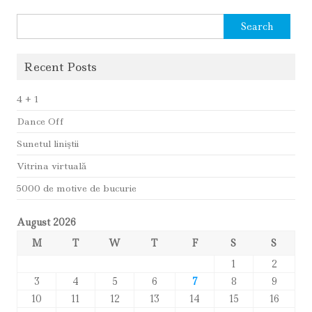
Search
for:
Recent Posts
4 + 1
Dance Off
Sunetul liniştii
Vitrina virtuală
5000 de motive de bucurie
August 2026
M
T
W
T
F
S
S
1
2
3
4
5
6
7
8
9
10
11
12
13
14
15
16