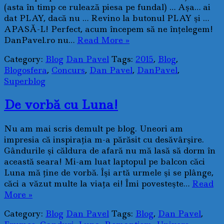
(asta în timp ce rulează piesa pe fundal) … Aşa… ai
dat PLAY, dacă nu … Revino la butonul PLAY şi …
APASĂ-L! Perfect, acum începem să ne înţelegem!
DanPavel.ro nu…
Read More »
Category:
Blog
Dan Pavel
Tags:
2015
,
Blog
,
Blogosfera
,
Concurs
,
Dan Pavel
,
DanPavel
,
Superblog
De vorbă cu Luna!
Nu am mai scris demult pe blog. Uneori am
impresia că inspiraţia m-a părăsit cu desăvârşire.
Gândurile şi căldura de afară nu mă lasă să dorm în
această seara! Mi-am luat laptopul pe balcon căci
Luna mă ţine de vorbă. Îşi artă urmele şi se plânge,
căci a văzut multe la viaţa ei! Îmi povesteşte…
Read
More »
Category:
Blog
Dan Pavel
Tags:
Blog
,
Dan Pavel
,