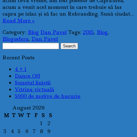
acum ceva vreme, am fost posesor de CapraMea,
acum a venit acel moment în care trebuie să las
capra pe islaz şi să fac un Rebranding. Sună ciudat…
Read More »
Category:
Blog
Dan Pavel
Tags:
2015
,
Blog
,
Blogosfera
,
Dan Pavel
Search
for:
Recent Posts
4 + 1
Dance Off
Sunetul liniştii
Vitrina virtuală
5000 de motive de bucurie
August 2026
M
T
W
T
F
S
S
1
2
3
4
5
6
7
8
9