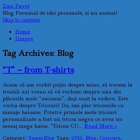
Dan Pavel
Blog Personal de idei personale, şi nu numai!
Skip to content
Home
Despre
Tag Archives:
Blog
“T” – from T-shirts
Acum că am vorbit puţin despre mine, să trecem la
treabă: azi vreau să vă vorbesc despre una din
plăcerile mele “ascunse”, deşi sunt la vedere. Este
vorba despre Tricouri! Da, imi plac tricourile cu
mesaje haioase. Printre primele mele tricouri
personalizate a fost un tricou negru ce avea un
mesaj mega haios: “Tricou CU…
Read More »
Category:
SuperBlog
Tags:
2015
,
Blog
,
Concurs
,