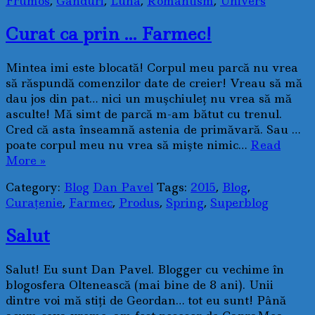
Frumos
,
Ganduri
,
Luna
,
Romantism
,
Univers
Curat ca prin … Farmec!
Mintea imi este blocată! Corpul meu parcă nu vrea
să răspundă comenzilor date de creier! Vreau să mă
dau jos din pat… nici un muşchiuleţ nu vrea să mă
asculte! Mă simt de parcă m-am bătut cu trenul.
Cred că asta înseamnă astenia de primăvară. Sau …
poate corpul meu nu vrea să mişte nimic…
Read
More »
Category:
Blog
Dan Pavel
Tags:
2015
,
Blog
,
Curaţenie
,
Farmec
,
Produs
,
Spring
,
Superblog
Salut
Salut! Eu sunt Dan Pavel. Blogger cu vechime în
blogosfera Oltenească (mai bine de 8 ani). Unii
dintre voi mă stiţi de Geordan… tot eu sunt! Până