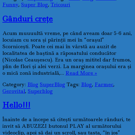
Funny
,
Super Blog
,
Tricouri
Gânduri creţe
Acum muuuultă vreme, pe când aveam doar 5-6 ani,
locuiam cu sora şi părinţii mei în “oraşul”
Scorniceşti. Poate cei mai în vârstă au auzit de
localitatea de baştină a răposatului conducător
(Nicolae Ceauşescu). Era un oraş mititel dar frumos,
plin de flori şi alei verzi. La marginea oraşului era şi
o mică zonă industrială,…
Read More »
Category:
Blog
SuperBlog
Tags:
Blog
,
Farmec
,
Gerovital
,
Superblog
Hello!!!
Înainte de a începe să citeşti următoarele rânduri, te
invit să ABUZEZI butonul PLAY al următorului
videoclip, apoi să dai un scroll, sau tasta, “în jos”