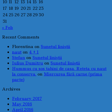
10
11
12
13
14
15
16
17
18
19
20
21
22
23
24
25
26
27
28
29
30
31
« Feb
Recent Comments
Florentina
on
Sunetul liniştii
naut
on
4 + 1
Stefan
on
Sunetul liniştii
Iulius Dumitru
on
Sunetul liniştii
Hummus cu sos tahini de casa. Reteta cu naut
la conserva.
on
Miercurea fără carne (prima
parte)
Archives
February 2017
May 2016
April 2016