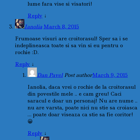
lume fara vise si visatori!
Reply
↓
Ianolia
March 8, 2015
Frumoase visuri are croitorasul! Sper sa i se
indeplineasca toate si sa vin si eu pentru o
rochie :D.
Reply
↓
Dan Pavel
Post author
March 9, 2015
Ianolia, daca vrei o rochie de la croitorasul
din povestile mele .. e cam greu! Caci
saracul e doar un personaj! Nu are nume ..
nu are varsta, poate nici nu stie sa croiasca
… poate doar viseaza ca stie sa fie coritor!
😀
Reply
↓