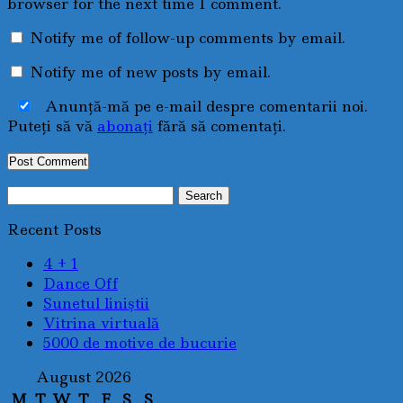
browser for the next time I comment.
Notify me of follow-up comments by email.
Notify me of new posts by email.
Anunţă-mă pe e-mail despre comentarii noi.
Puteţi să vă
abonaţi
fără să comentaţi.
Search
for:
Recent Posts
4 + 1
Dance Off
Sunetul liniştii
Vitrina virtuală
5000 de motive de bucurie
August 2026
M
T
W
T
F
S
S