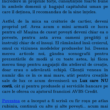
Încredere în propriile forţe, cunoştinţele foarte bune
în ambele domenii şi bagajul capitalului uman pe
care îl deţinea, îl recomandau de la sine înţeles.
Astfel, de la mica sa croitorie de cartier, deveni
propriul şef. Avea acum o mini armată ce lucra
pentru el! Maşina de cusut poveşti deveni chiar ea o
poveste, pentru asta avea oameni pregătiţi şi
instruiţi chiar de el însuşi. El rămânând însă creierul,
omul cu viziunea modelelor produselor lui. Desena
mereu articole noi, gândea scenografii pentru
prezentările de modă şi cu toate astea, îşi făcea
mereu timp pentru angajaţii din atelierul de creaţie,
doar erau o adevărată echipă. Clienţii veneau în
număr din ce în ce mai mare, atât pentru creaţiile
sale de lux ce acum deveniseră un
Lux care NU
costă
, cât şi pentru produsele şi serviciile bancare pe
care le oferea cu ajutorul francizei AVBS Credit.
Povestea
ce a început a fi scrisă cu fir roşu pe atlas
rubiniu, continuă cu alte şi alte poveşti… acum mai