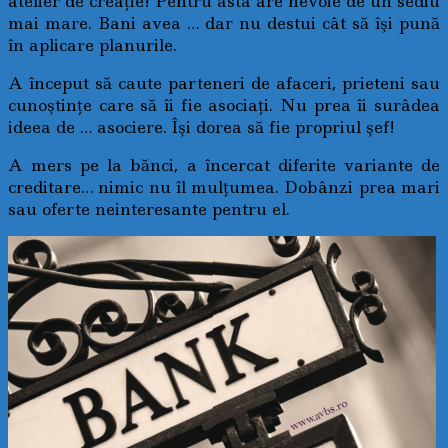
atelier de creaţie! Pentru asta are nevoie de un sediu
mai mare. Bani avea … dar nu destui cât să îşi pună
în aplicare planurile.
A început să caute parteneri de afaceri, prieteni sau
cunoştinţe care să îi fie asociaţi. Nu prea îi surâdea
ideea de … asociere. Îşi dorea să fie propriul şef!
A mers pe la bănci, a încercat diferite variante de
creditare… nimic nu îl mulţumea. Dobânzi prea mari
sau oferte neinteresante pentru el.