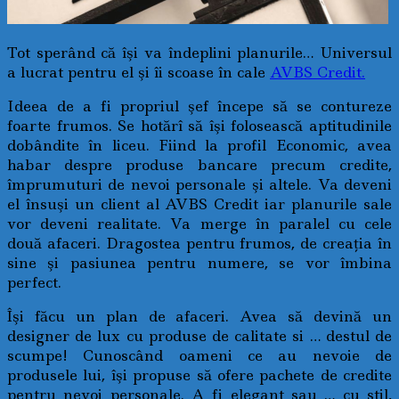
Tot sperând că îşi va îndeplini planurile… Universul
a lucrat pentru el şi îi scoase în cale
AVBS Credit.
Ideea de a fi propriul şef începe să se contureze
foarte frumos. Se hotărî să îşi folosească aptitudinile
dobândite în liceu. Fiind la profil Economic, avea
habar despre produse bancare precum credite,
împrumuturi de nevoi personale şi altele. Va deveni
el însuşi un client al AVBS Credit iar planurile sale
vor deveni realitate. Va merge în paralel cu cele
două afaceri. Dragostea pentru frumos, de creaţia în
sine şi pasiunea pentru numere, se vor îmbina
perfect.
Îşi făcu un plan de afaceri. Avea să devină un
designer de lux cu produse de calitate si … destul de
scumpe! Cunoscând oameni ce au nevoie de
produsele lui, îşi propuse să ofere pachete de credite
pentru nevoi personale. A fi elegant sau … cu stil,