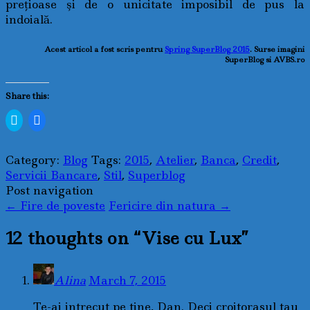
preţioase şi de o unicitate imposibil de pus la
indoială.
Acest articol a fost scris pentru
Spring SuperBlog 2015
. Surse imagini
SuperBlog si AVBS.ro
Share this:
Click
Click
to
to
share
share
on
on
Twitter
Facebook
Category:
Blog
Tags:
2015
,
Atelier
,
Banca
,
Credit
,
(Opens
(Opens
in
in
Servicii Bancare
,
Stil
,
Superblog
new
new
Post navigation
window)
window)
←
Fire de poveste
Fericire din natura
→
12 thoughts on “
Vise cu Lux
”
Alina
March 7, 2015
Te-ai intrecut pe tine, Dan. Deci croitorasul tau