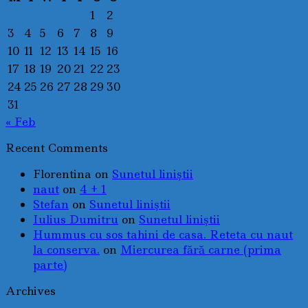
1
2
3
4
5
6
7
8
9
10
11
12
13
14
15
16
17
18
19
20
21
22
23
24
25
26
27
28
29
30
31
« Feb
Recent Comments
Florentina
on
Sunetul liniştii
naut
on
4 + 1
Stefan
on
Sunetul liniştii
Iulius Dumitru
on
Sunetul liniştii
Hummus cu sos tahini de casa. Reteta cu naut
la conserva.
on
Miercurea fără carne (prima
parte)
Archives