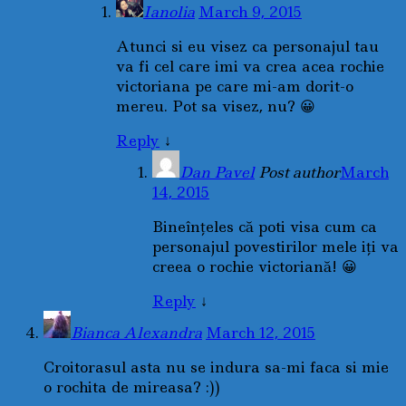
Ianolia
March 9, 2015
Atunci si eu visez ca personajul tau
va fi cel care imi va crea acea rochie
victoriana pe care mi-am dorit-o
mereu. Pot sa visez, nu? 😀
Reply
↓
Dan Pavel
Post author
March
14, 2015
Bineînţeles că poti visa cum ca
personajul povestirilor mele iţi va
creea o rochie victoriană! 😀
Reply
↓
Bianca Alexandra
March 12, 2015
Croitorasul asta nu se indura sa-mi faca si mie
o rochita de mireasa? :))