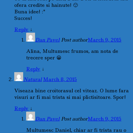
ofera credite si hainute! 🙂
Buna idee! :*
Succes!
Reply
↓
Dan Pavel
Post author
March 9, 2015
Alina, Multumesc frumos, am nota de
trecere sper 😀
Reply
↓
Natural
March 8, 2015
Viseaza bine croitorasul cel viteaz. O lume fara
visuri ar fi mai trista si mai plictisitoare. Spor!
Reply
↓
Dan Pavel
Post author
March 9, 2015
Multumesc Daniel, chiar ar fi trista rau o