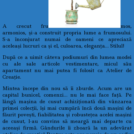
A crecut fru
mos,
armonios, şi-a construit propria lume a frumosului.
S-a înconjurat numai de oameni ce apreciază
aceleaşi lucruri ca şi el, culoarea, eleganţa… Stilul!
După ce a uimit câteva podiumuri din lumea modei
cu ale sale articole vestimentare, micul său
apartament nu mai putea fi folosit ca Atelier de
Creaţie.
Mintea începe din nou să îi zburde. Acum are un
capital bunicel, comenzi… nu le mai face faţă. Pe
lângă maşina de cusut achiziţionată din vânzarea
primei colecţii, îşi mai cumpără încă două maşini de
făurit poveşti, fiabilitatea şi robusteţea acelei maşini
de cusut, l-au convins să meargă mai departe cu
aceeaşi firmă. Gândurile îi zboară la un adevărat