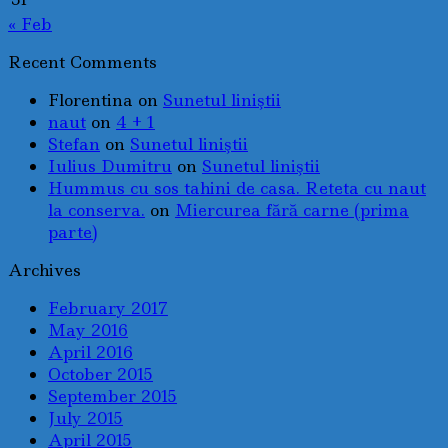
« Feb
Recent Comments
Florentina
on
Sunetul liniştii
naut
on
4 + 1
Stefan
on
Sunetul liniştii
Iulius Dumitru
on
Sunetul liniştii
Hummus cu sos tahini de casa. Reteta cu naut
la conserva.
on
Miercurea fără carne (prima
parte)
Archives
February 2017
May 2016
April 2016
October 2015
September 2015
July 2015
April 2015