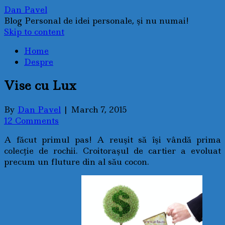
Dan Pavel
Blog Personal de idei personale, şi nu numai!
Skip to content
Home
Despre
Vise cu Lux
By
Dan Pavel
|
March 7, 2015
12 Comments
A făcut primul pas! A reuşit să îşi vândă prima
colecţie de rochii. Croitoraşul de cartier a evoluat
precum un fluture din al său cocon.