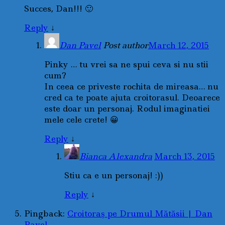
Succes, Dan!!! 🙂
Reply
↓
Dan Pavel
Post author
March 12, 2015
Pinky … tu vrei sa ne spui ceva si nu stii
cum?
In ceea ce priveste rochita de mireasa… nu
cred ca te poate ajuta croitorasul. Deoarece
este doar un personaj. Rodul imaginatiei
mele cele crete! 😀
Reply
↓
Bianca Alexandra
March 13, 2015
Stiu ca e un personaj! :))
Reply
↓
Pingback:
Croitoraş pe Drumul Mătăsii | Dan
Pavel